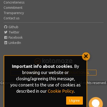
Concreteness
Commitment
Transparency
Contact us
Github
Twitter
Facebook
LinkedIn
Important info about cookies
. By
browsing our website or
ITALIANO
INTERNATIONAL
closing/agreeing this message,
Copyright © 2015 - 2026 Katamaze IT01864610686. All rights reserved.
you consent to the use of cookies as
described in our
Cookie Policy
.
I Agree