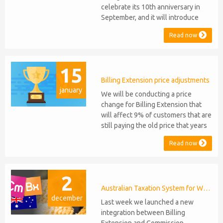
celebrate its 10th anniversary in
September, and it will introduce
several new features: WHMCS 8.10
Read now
Support: the module will be
compatible with WHMCS 8.10 while
maintaining backward compatibility
15
with versions 5, 6, and 7. No
migration or feature compromise
Billing Extension price adjustments
january
will be required PHP S...
We will be conducting a price
change for Billing Extension that
will affect 9% of customers that are
still paying the old price that years
ago was increased from 95 to 149
Read now
euro / year. It was 2014 when we
sold the first license key and since
then we've never adjusted prices
2
for existing customers. Over the
years Billing Extension has never
Australian Taxation System for WHMCS
december
stopped...
Last week we launched a new
integration between Billing
Extension and Commission