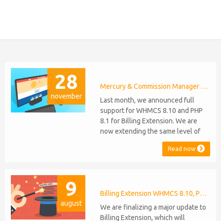
28
Mercury & Commission Manager WHMCS 8.11, PHP 8.2
november
Last month, we announced full
support for WHMCS 8.10 and PHP
8.1 for Billing Extension. We are
now extending the same level of
compatibility to Commission
Read now
Manager and Mercury, which are
celebrating their 9th and 6th
anniversaries, respectively. Note:
9
WHMCS 8.11 has recently been
released, introducing support for
Billing Extension WHMCS 8.10, PHP 8.1
august
PHP 8.2. This does not alter our pl...
We are finalizing a major update to
Billing Extension, which will