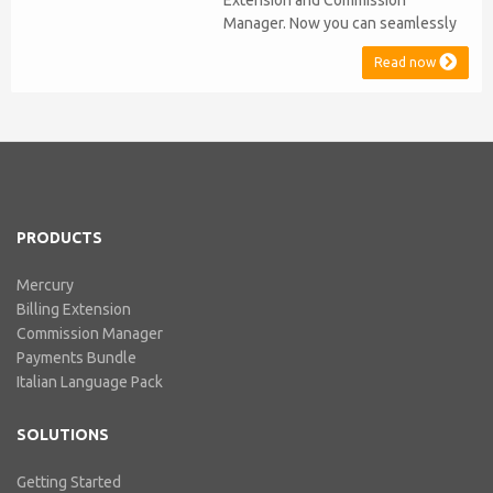
Manager. Now you can seamlessly
issue Credit Notes in line with
Read now
Australian Taxation System. The
integration includes ABN Lookup
and supports RCTI, Statement by
Supplier and 47% Withholding.
Billing Extension, in short It
includes our billing experience
acquired throu...
PRODUCTS
Mercury
Billing Extension
Commission Manager
Payments Bundle
Italian Language Pack
SOLUTIONS
Getting Started