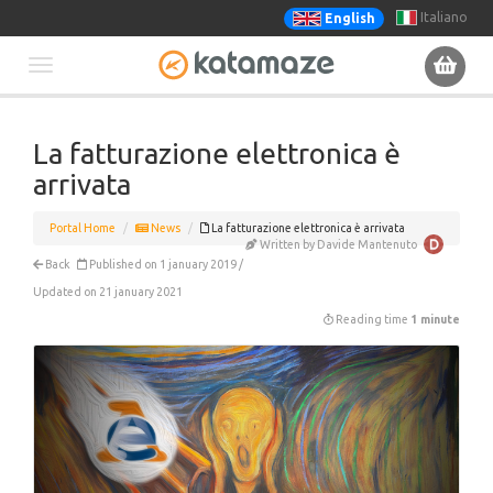
Italiano
English
Toggle
navigation
La fatturazione elettronica è
arrivata
Portal Home
News
La fatturazione elettronica è arrivata
Written by Davide Mantenuto
Back
Published on 1 january 2019 /
Updated on 21 january 2021
Reading time
1 minute