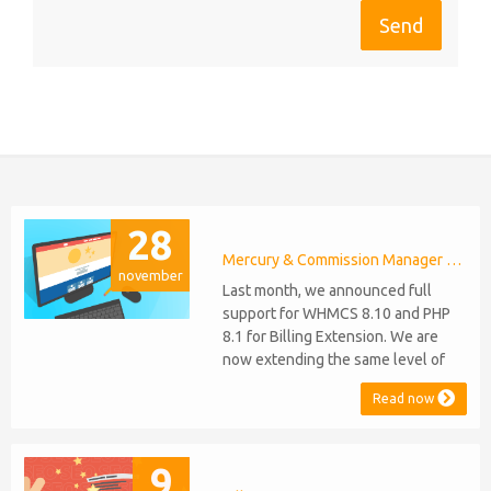
28
Mercury & Commission Manager WHMCS 8.11, PHP 8.2
november
Last month, we announced full
support for WHMCS 8.10 and PHP
8.1 for Billing Extension. We are
now extending the same level of
compatibility to Commission
Read now
Manager and Mercury, which are
celebrating their 9th and 6th
anniversaries, respectively. Note:
9
WHMCS 8.11 has recently been