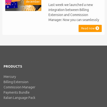
december
stopped...
Last week we launched a new
integration between Billing
Extension and Commission
Manager. Now you can seamlessly
issue Credit Notes in line with
Read now
Australian Taxation System. The
integration includes ABN Lookup
and supports RCTI, Statement by
Supplier and 47% Withholding.
Billing Extension, in short It
includes our billing experience
acquired throu...
PRODUCTS
Mercury
Billing Extension
Commission Manager
Payments Bundle
Italian Language Pack