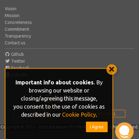
Vision
Mission
Concreteness
Commitment
Transparency
Contact us
Github
Twitter
Facebook
LinkedIn
Important info about cookies
. By
browsing our website or
closing/agreeing this message,
you consent to the use of cookies as
ITALIANO
INTERNATIONAL
described in our
Cookie Policy
.
I Agree
Copyright © 2015 - 2026 Katamaze IT01864610686. All rights reserved.