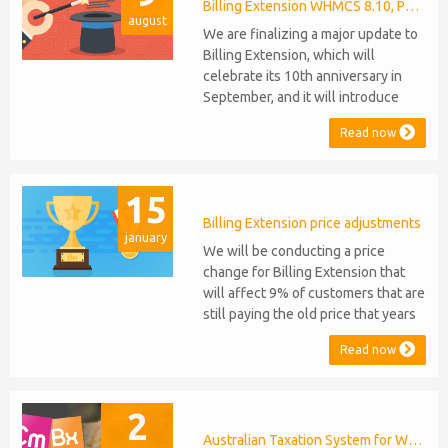
released, introducing support for
Billing Extension WHMCS 8.10, PHP 8.1
august
PHP 8.2. This does not alter our pl...
We are finalizing a major update to
Billing Extension, which will
celebrate its 10th anniversary in
September, and it will introduce
several new features: WHMCS 8.10
Read now
Support: the module will be
compatible with WHMCS 8.10 while
maintaining backward compatibility
15
with versions 5, 6, and 7. No
migration or feature compromise
Billing Extension price adjustments
january
will be required PHP S...
We will be conducting a price
change for Billing Extension that
will affect 9% of customers that are
still paying the old price that years
ago was increased from 95 to 149
Read now
euro / year. It was 2014 when we
sold the first license key and since
then we've never adjusted prices
2
for existing customers. Over the
years Billing Extension has never
Australian Taxation System for WHMCS